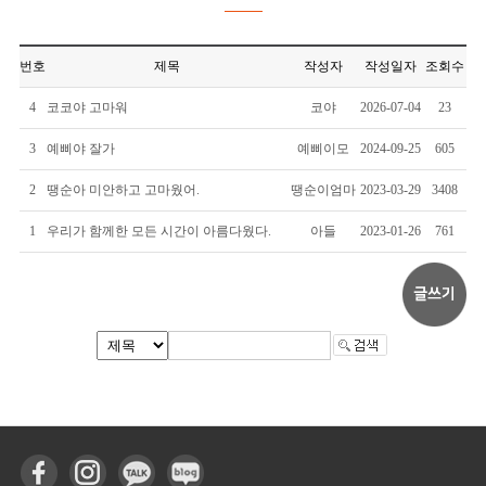
번호
제목
작성자
작성일자
조회수
4
코코야 고마워
코야
2026-07-04
23
3
예삐야 잘가
예삐이모
2024-09-25
605
2
땡순아 미안하고 고마웠어.
땡순이엄마
2023-03-29
3408
1
우리가 함께한 모든 시간이 아름다웠다.
아들
2023-01-26
761