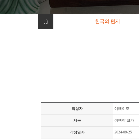
천국의 편지
작성자
예삐이모
제목
예삐야 잘가
작성일자
2024-09-25