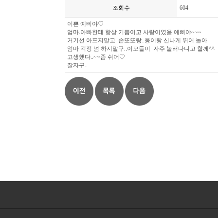
조회수
604
이쁜 예삐야♡
엄마.아빠한테 항상 기쁨이고 사랑이였을 예삐야~~~
거기선 아프지말고 손또또랑..웅이랑 신나게 뛰어 놀아
엄마 걱정 넘 하지말구..이모들이 자주 놀러다니고 할께^^
고생했다..~~좀 쉬어♡
잘자구..