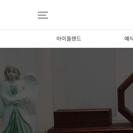
아이들랜드
예
인사말
외
회사소개
내
연혁&인증서
추
오시는 길
봉