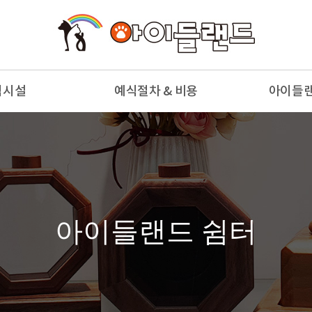
식시설
예식절차 & 비용
아이들
부전경
예식절차
천국의
부전경
예식종류 & 비용
참
모실
예식용품
사
안당
아이들랜드 쉼터