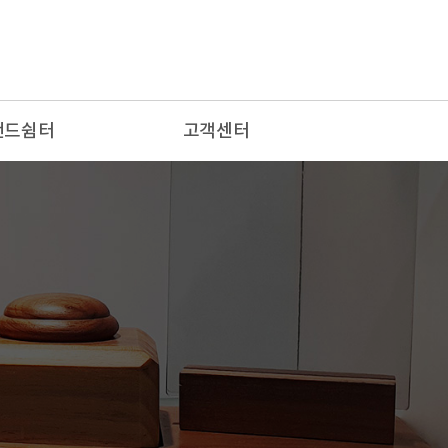
랜드쉼터
고객센터
 편지
공지사항
배소
장례문의
랑방
이용후기
자유게시판