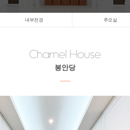
내부전경
추모실
Charnel House
봉안당