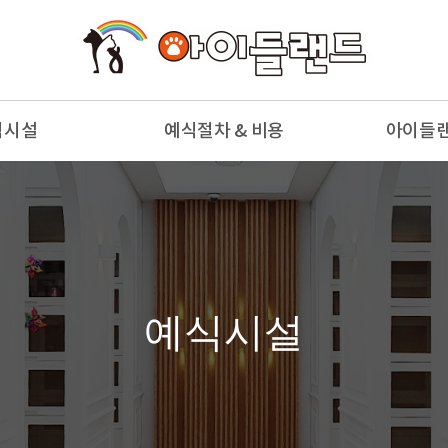
식시설
예식절차 & 비용
아이들
부전경
예식절차
천국의
부전경
예식종류 & 비용
참
모실
예식용품
사
안당
예식시설