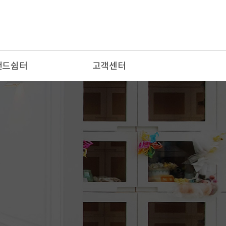
랜드쉼터
고객센터
 편지
공지사항
배소
장례문의
랑방
이용후기
자유게시판