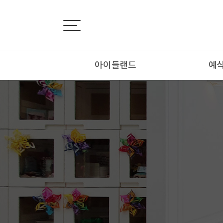
아이들랜드
예
인사말
외
회사소개
내
연혁&인증서
추
오시는 길
봉