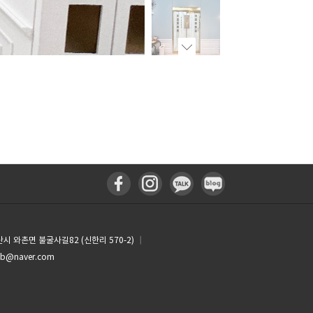
산시 와촌면 불굴사길82 (신한리 570-2)
┃
bb@naver.com