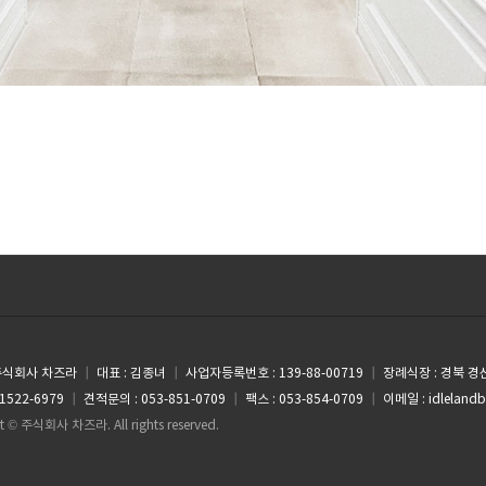
 주식회사 차즈라
┃
대표 : 김종녀
┃
사업자등록번호 : 139-88-00719
┃
장례식장 : 경북 경
1522-6979
┃
견적문의 : 053-851-0709
┃
팩스 : 053-854-0709
┃
이메일 : idleland
t © 주식회사 차즈라. All rights reserved.