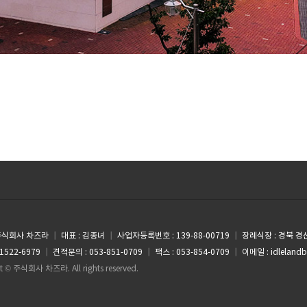
 주식회사 차즈라
┃
대표 : 김종녀
┃
사업자등록번호 : 139-88-00719
┃
장례식장 : 경북 경
1522-6979
┃
견적문의 : 053-851-0709
┃
팩스 : 053-854-0709
┃
이메일 : idleland
t © 주식회사 차즈라. All rights reserved.