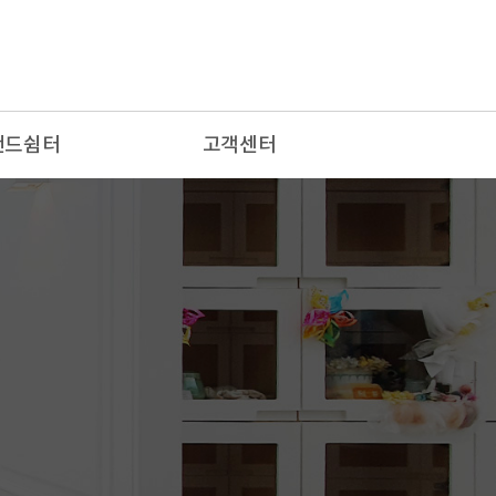
랜드쉼터
고객센터
 편지
공지사항
배소
장례문의
랑방
이용후기
자유게시판