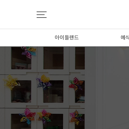
아이들랜드
예
인사말
외
회사소개
내
연혁&인증서
추
오시는 길
봉