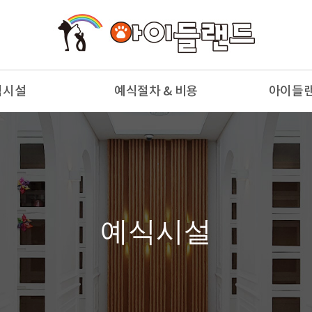
식시설
예식절차 & 비용
아이들
부전경
예식절차
천국의
부전경
예식종류 & 비용
참
모실
예식용품
사
안당
예식시설