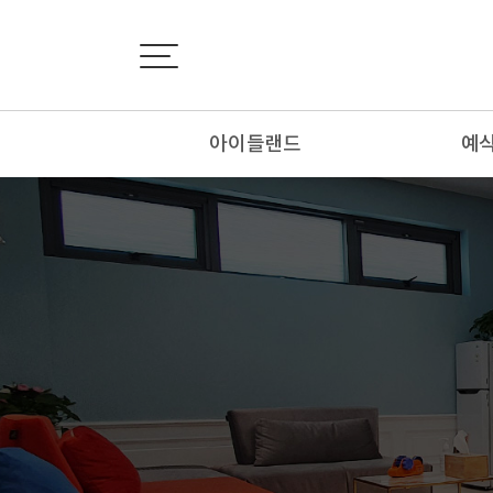
아이들랜드
예
인사말
외
회사소개
내
연혁&인증서
추
오시는 길
봉