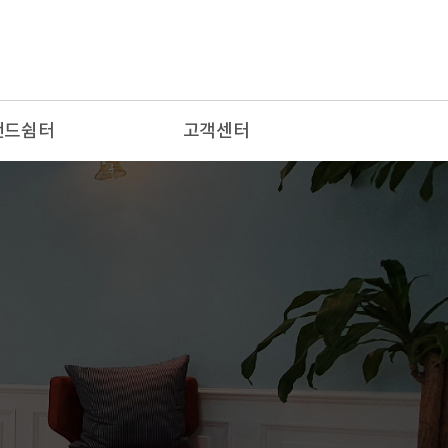
랜드쉼터
고객센터
 편지
공지사항
배소
장례문의
랑방
이용후기
자유게시판