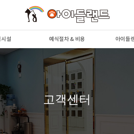
식시설
예식절차 & 비용
아이들
부전경
예식절차
천국의
부전경
예식종류 & 비용
참
모실
예식용품
사
안당
고객센터